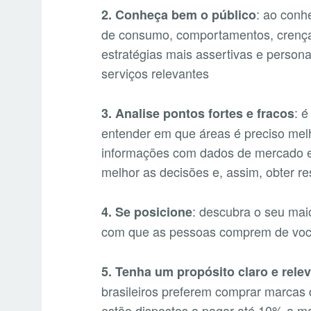
: ao conh
2. Conheça bem o público
de consumo, comportamentos, crenças
estratégias mais assertivas e persona
serviços relevantes
: 
3. Analise pontos fortes e fracos
entender em que áreas é preciso melh
informações com dados de mercado e d
melhor as decisões e, assim, obter r
: descubra o seu maio
4. Se posicione
com que as pessoas comprem de você
5. Tenha um propósito claro e rele
brasileiros preferem comprar marcas 
estão dispostos a pagar até 10% a ma