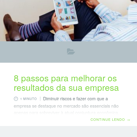
8 passos para melhorar os
resultados da sua empresa
Diminuir riscos e fazer com que a
1 MINUTO
empresa se destaque no mercado são essenciais não
apenas para sobreviver à atual conjuntura econômica,
mas para crescer em longo prazo. É o que acredita
CONTINUE LENDO
→
Lucas Saad, diretor da consultoria Saad branding +
design. Para ele, é preciso estar atento às mudanças do