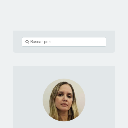
no restaurante tal. É uma forma das pessoas
mostrarem onde estão, lojas,restaurantes, viagens,
pontos turísticos… E, ao fazerem isso, levam
seguidores novos à sua página e também para o seu
negócio. Como fazer check-in no Facebook? O
processo é simples,