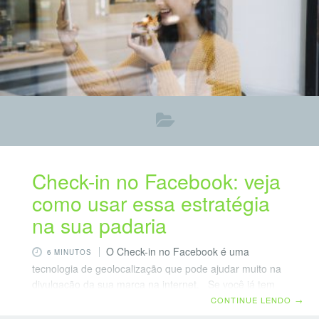
Check-in no Facebook: veja
como usar essa estratégia
na sua padaria
O Check-in no Facebook é uma
6 MINUTOS
tecnologia de geolocalização que pode ajudar muito na
divulgação da sua marca na internet. Se você já tem
uma página pessoal no Facebook já deve ter visto
CONTINUE LENDO
→
publicações dos seus amigos assim: Fulano fez check-in