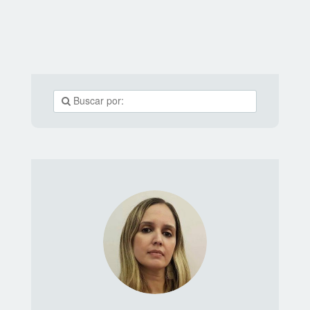
gráficos, que é concebido para representar os valores e
ideais do empreendimento e apresentá-los ao cliente.
Fazem parte desse conjunto itens como a logo, o tipo
de letra, as cores escolhidas e o modo como interagem,
os materiais promocionais (embalagens,
fachada,cartões de visita e afins), além de