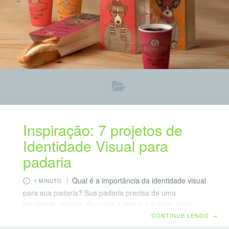
Inspiração: 7 projetos de
Identidade Visual para
padaria
Qual é a importância da identidade visual
1 MINUTO
para sua padaria? Sua padaria precisa de uma
identidade própria. Algo que a defina e a torne única.
No contexto empresarial, a identidade visual é o
CONTINUE LENDO
→
conjunto de símbolos e elementos, principalmente