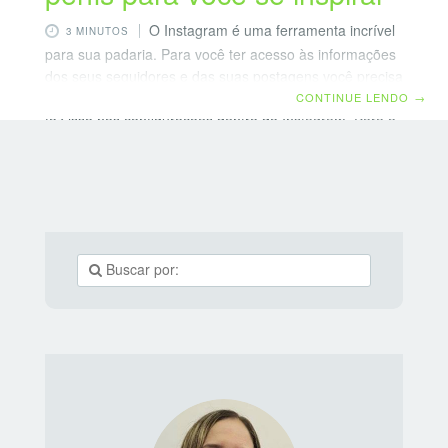
O Instagram é uma ferramenta incrível
3 MINUTOS
para sua padaria. Para você ter acesso às informações
dos seus seguidores e das suas postagens você precisa
migrar seu perfil pessoal para um perfil comercial. Você
CONTINUE LENDO
→
faz isso nas configurações dentro do Instagram. Para o
perfil comercial além de informações essenciais como a
descrição na biografia, é possível incluir também o
contato telefônico, e-mail e a localização da sua
empresa. Outro ponto importante é colocar a sua marca
bem visível na foto de perfil. Dicas