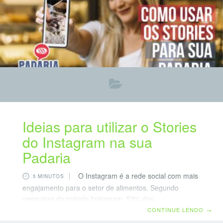
Ideias para utilizar o Stories
do Instagram na sua
Padaria
O Instagram é a rede social com mais
5 MINUTOS
engajamento para o setor de alimentos. Segundo
pesquisas do próprio Instagram, 53% dos
frequentadores habituais de restaurantes e 41% dos
CONTINUE LENDO
→
eventuais concordam que o celular é o primeiro lugar