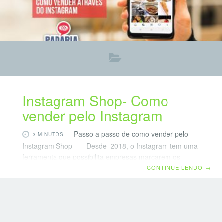
Instagram Shop- Como
vender pelo Instagram
Passo a passo de como vender pelo
3 MINUTOS
Instagram Shop Desde 2018, o Instagram tem uma
ferramenta que possibilita empresas marcarem os
produtos nas publicações e efetuarem vendas. Pode ser
CONTINUE LENDO
→
um recurso muito interessante para alguns itens da sua
padaria. IMPORTANTE: Esta funcionalidade só pode ser
realizada em publicações orgânicas. O que quer dizer
que você não pode promover a publicação para fazer