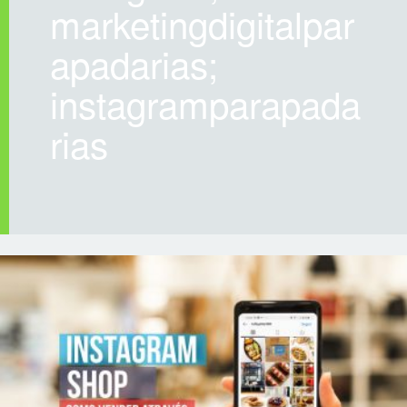
marketingdigitalpar
apadarias;
instagramparapada
rias