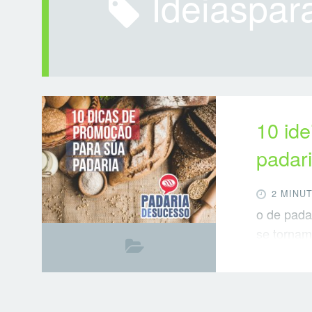
ideiaspa
10 id
padari
2 MINU
o de pada
se tornam
negócios.
atendimen
contas, t
divulgue, 