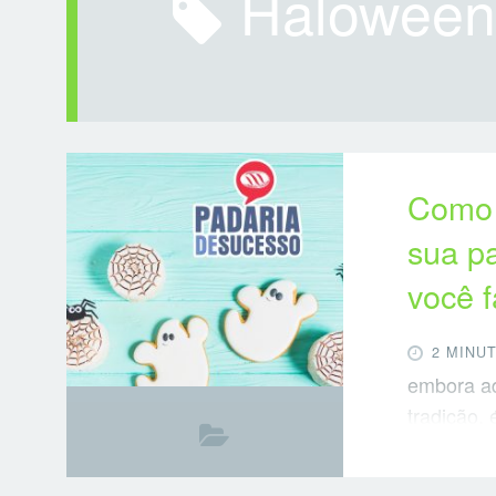
halowee
Como 
sua p
você 
2 MINU
embora aq
tradição,
divertido
sua loja. 