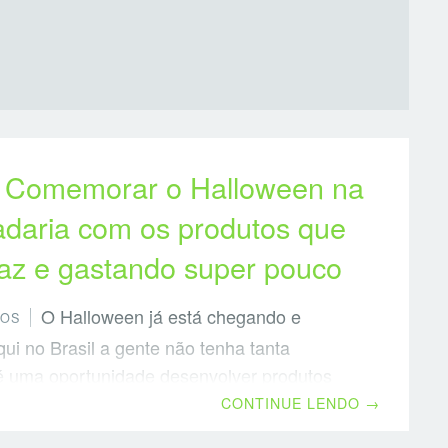
n
Comemorar o Halloween na
adaria com os produtos que
faz e gastando super pouco
O Halloween já está chegando e
TOS
ui no Brasil a gente não tenha tanta
 é uma oportunidade desenvolver produtos
s e criar mais oportunidades de venda para
CONTINUE LENDO
→
Separei ideias bem simples utilizando