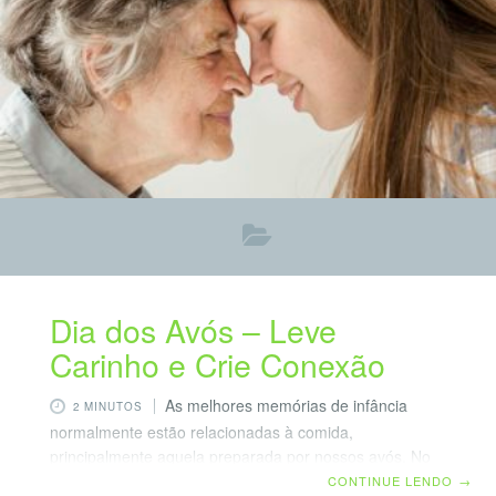
Dia dos Avós – Leve
Carinho e Crie Conexão
As melhores memórias de infância
2 MINUTOS
normalmente estão relacionadas à comida,
principalmente aquela preparada por nossos avós. No
Dia dos Avós, celebrado no dia 26 de julho, são essas
CONTINUE LENDO
→