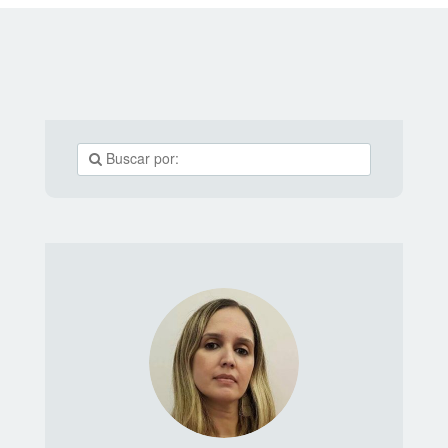
lembranças repletas de afetividade que embalam a
comemoração. Você sabia? O Dia dos Avós é celebrado
no Brasil e em Portugal e tem sua origem no
catolicismo. O vigésimo sexto dia deste mês, portanto, é
dedicado aos pais de Maria, Sant’Ana e São Joaquim,
os avós de Jesus. Porém, foi apenas nos anos 1980