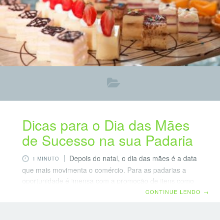
Dicas para o Dia das Mães
de Sucesso na sua Padaria
Depois do natal, o dia das mães é a data
1 MINUTO
que mais movimenta o comércio. Para as padarias a
oportunidade é imensa com a promoção de itens como
tortas e cestas. Aproveite para fazer os testes agora e
CONTINUE LENDO
→
já começar a divulgação. Dicas: . Crie tortas especiais
em forma de coração. As tropicais com recheios de