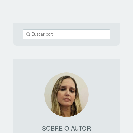
frutas da estação são leves e agradam qualquer
mamãe; http://coisasdamaria.com Este vaso de flores é
feito com vários bolinhos decorados. Abaixo da foto tem
o
SOBRE O AUTOR