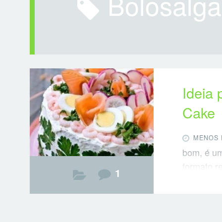
bolosalg
Ideia 
Cake
MENOS 
bom, é um
formato r
1
verdade é
origem su
recheadas
versões m