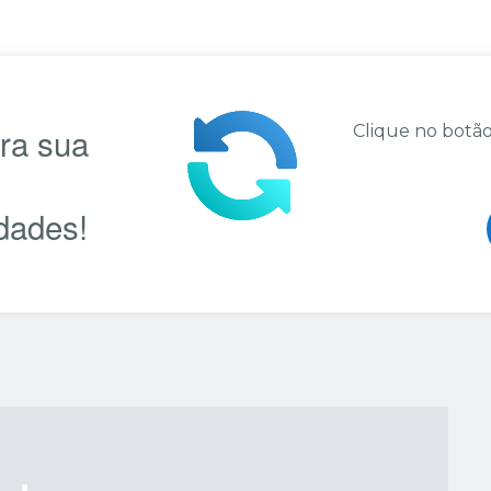
ara sua
Clique no botão
dades!