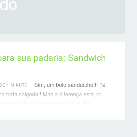
ado
para sua padaria: Sandwich
Sim, um bolo sanduíche!!! Tá
DE 1 MINUTO
a torta salgada!! Mas a diferença está no
edondo e na decoração com frios. Na
 uma smörgåstårta, um bolo salgado de
eca feito com camadas de pão caseiro
. Inspire-se!! Você também pode fazer
ini para festas. Veja abaixo algumas ideias: